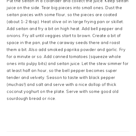
Put the seitan in a colander and collect the juice. Keep seitan
juice on the side. Tear big pieces into small ones. Dust the
seitan pieces with some flour, so the pieces are coated
(about 1-2 tbsp). Heat olive oil in large frying pan or skillet.
Add seitan and fry a bit on high heat. Add bell pepper and
onions. Fry all until veggies start to brown. Create a bit of
space in the pan, put the caraway seeds there and roast
them a bit. Also add smoked paprika powder and garlic. Fry
for a minute or so. Add canned tomatoes (squeeze whole
ones into pulpy bits) and seitan juice. Let the stew simmer for
at least half an hour, so the bell pepper becomes super
tender and velvety. Season to taste with black pepper
(muchas!) and salt and serve with a nice dollop of thick
coconut yoghurt on the plate. Serve with some good old
sourdough bread or rice.