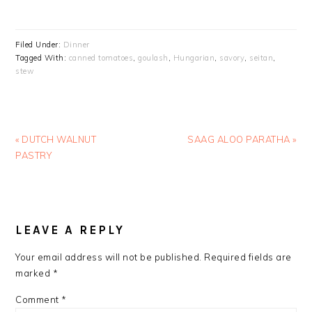
Filed Under:
Dinner
Tagged With:
canned tomatoes
,
goulash
,
Hungarian
,
savory
,
seitan
,
stew
Previous
Next
« DUTCH WALNUT
SAAG ALOO PARATHA »
Post:
Post:
PASTRY
READER
INTERACTIONS
LEAVE A REPLY
Your email address will not be published.
Required fields are
marked
*
Comment
*