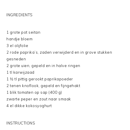
INGREDIENTS
1 grote pot seitan
handje bloem
3 el olijfolie
2 rode paprika’s, zaden verwijderd en in grove stukken
gesneden
2 grote uien, gepeld en in halve ringen
1 tl karwijzaad
1 ½ tl pittig gerookt paprikapoeder
2 tenen knoflook, gepeld en fijngehakt
1 blik tomaten op sap (400 g)
zwarte peper en zout naar smaak
4 el dikke kokosyoghurt
INSTRUCTIONS