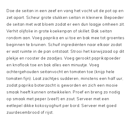
Doe de seitan in een zeef en vang het vocht uit de pot op en
zet apart. Scheur grote stukken seitan in kleinere. Bepoeder
de seitan met wat bloem zodat er een dun laagje omheen zit.
Verhit olijfolie in grote koekenpan of skillet. Bak seitan
rondom aan. Voeg paprika en ui toe en bak mee tot groentes
beginnen te bruinen. Schuif ingrediënten naar elkaar zodat
er wat ruimte in de pan ontstaat. Strooi het karwijzaad op dit
plekje en rooster de zaadjes. Voeg gerookt paprikapoeder
en knoflook toe en bak alles een minuutje. Voeg
achtergehouden seitanvocht en tomaten toe (knijp hele
tomaten fijn). Laat zachtjes sudderen, minstens een half uur,
zodat paprika boterzacht is geworden en zich een mooie
smaak heeft kunnen ontwikkelen. Proef en breng zo nodig
op smaak met peper (veel!) en zout. Serveer met een
eetlepel dikke kokosyoghurt per bord. Serveer met goed
zuurdesembrood of rijst.