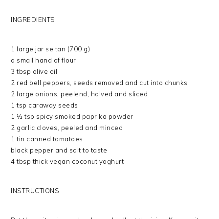
INGREDIENTS
1 large jar seitan (700 g)
a small hand of flour
3 tbsp olive oil
2 red bell peppers, seeds removed and cut into chunks
2 large onions, peelend, halved and sliced
1 tsp caraway seeds
1 ½ tsp spicy smoked paprika powder
2 garlic cloves, peeled and minced
1 tin canned tomatoes
black pepper and salt to taste
4 tbsp thick vegan coconut yoghurt
INSTRUCTIONS