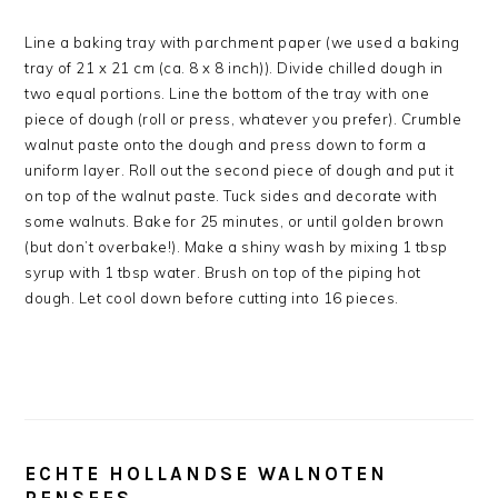
Line a baking tray with parchment paper (we used a baking
tray of 21 x 21 cm (ca. 8 x 8 inch)). Divide chilled dough in
two equal portions. Line the bottom of the tray with one
piece of dough (roll or press, whatever you prefer). Crumble
walnut paste onto the dough and press down to form a
uniform layer. Roll out the second piece of dough and put it
on top of the walnut paste. Tuck sides and decorate with
some walnuts. Bake for 25 minutes, or until golden brown
(but don’t overbake!). Make a shiny wash by mixing 1 tbsp
syrup with 1 tbsp water. Brush on top of the piping hot
dough. Let cool down before cutting into 16 pieces.
ECHTE HOLLANDSE WALNOTEN
PENSEES