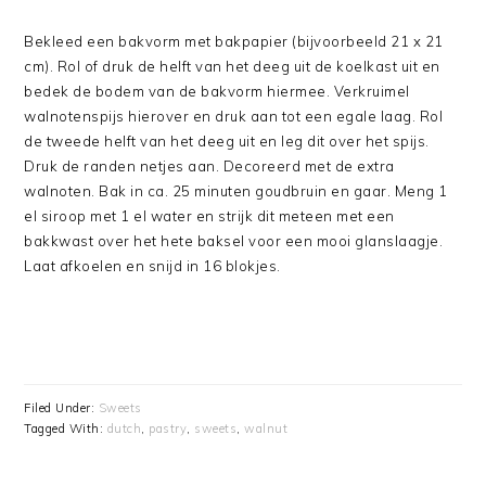
Bekleed een bakvorm met bakpapier (bijvoorbeeld 21 x 21
cm). Rol of druk de helft van het deeg uit de koelkast uit en
bedek de bodem van de bakvorm hiermee. Verkruimel
walnotenspijs hierover en druk aan tot een egale laag. Rol
de tweede helft van het deeg uit en leg dit over het spijs.
Druk de randen netjes aan. Decoreerd met de extra
walnoten. Bak in ca. 25 minuten goudbruin en gaar. Meng 1
el siroop met 1 el water en strijk dit meteen met een
bakkwast over het hete baksel voor een mooi glanslaagje.
Laat afkoelen en snijd in 16 blokjes.
Filed Under:
Sweets
Tagged With:
dutch
,
pastry
,
sweets
,
walnut