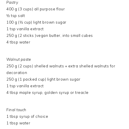
Pastry
400 g (3 cups) all purpose flour
½ tsp salt
100 g (½ cup) light brown sugar
1 tsp vanilla extract
250 g (2 sticks )vegan butter, into small cubes
4 tbsp water
Walnut paste
250 g (2 cups) shelled walnuts + extra shelled walnuts for
decoration
250 g (1 packed cup) light brown sugar
1 tsp vanilla extract
4 tbsp maple syrup, golden syrup or treacle
Final touch
1 tbsp syrup of choice
1 tbsp water