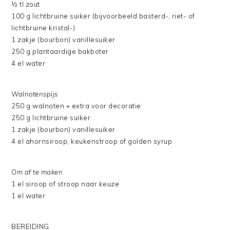
½ tl zout
100 g lichtbruine suiker (bijvoorbeeld basterd-, riet- of
lichtbruine kristal-)
1 zakje (bourbon) vanillesuiker
250 g plantaardige bakboter
4 el water
Walnotenspijs
250 g walnoten + extra voor decoratie
250 g lichtbruine suiker
1 zakje (bourbon) vanillesuiker
4 el ahornsiroop, keukenstroop of golden syrup
Om af te maken
1 el siroop of stroop naar keuze
1 el water
BEREIDING