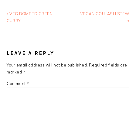
Previous
Next
« VEG BOMBED GREEN
VEGAN GOULASH STEW
Post:
Post:
CURRY
»
READER
INTERACTIONS
LEAVE A REPLY
Your email address will not be published.
Required fields are
marked
*
Comment
*