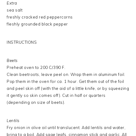
Extra
sea salt
freshly cracked red peppercorns
fleshly grounded black pepper
INSTRUCTIONS
Beets
Preheat oven to 200 C/390 F.
Clean beetroots, leave peel on. Wrap them in aluminum foil.
Pop them in the oven for ca. 1 hour. Get them out of the foil
and peel skin off (with the aid of a little knife, or by squeezing
it gently so skin comes off). Cut in half or quarters
(depending on size of beets).
Lentils
Fry onion in olive oil until translucent. Add lentils and water,
bring to a boil. Add sage leafs, cinnamon stick and garlic. All