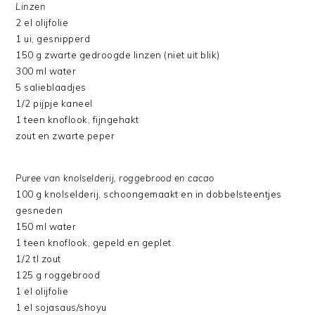
Linzen
2 el olijfolie
1 ui, gesnipperd
150 g zwarte gedroogde linzen (niet uit blik)
300 ml water
5 salieblaadjes
1/2 pijpje kaneel
1 teen knoflook, fijngehakt
zout en zwarte peper
Puree van knolselderij, roggebrood en cacao
100 g knolselderij, schoongemaakt en in dobbelsteentjes
gesneden
150 ml water
1 teen knoflook, gepeld en geplet
1/2 tl zout
125 g roggebrood
1 el olijfolie
1 el sojasaus/shoyu