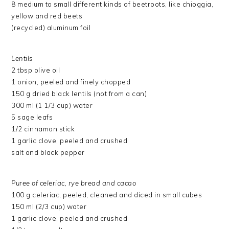
8 medium to small different kinds of beetroots, like chioggia,
yellow and red beets
(recycled) aluminum foil
Lentils
2 tbsp olive oil
1 onion, peeled and finely chopped
150 g dried black lentils (not from a can)
300 ml (1 1/3 cup) water
5 sage leafs
1/2 cinnamon stick
1 garlic clove, peeled and crushed
salt and black pepper
Puree of celeriac, rye bread and cacao
100 g celeriac, peeled, cleaned and diced in small cubes
150 ml (2/3 cup) water
1 garlic clove, peeled and crushed