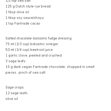
1/2 tsp sea salt
125 g Dutch style rye bread
1 tbsp olive oil
1 tbsp soy sauce/shoyu
1 tsp Fairtrade cacao
Salted chocolate-balsamic fudge dressing
75 ml (1/3 cup) balsamic vinegar
50 ml (1/4 cup) beetroot juice
1 garlic clove, peeled and crushed
3 sage leafs
15 g dark vegan Fairtrade chocolate, chopped in small
pieces pinch of sea salt
Sage crisps
12 sage leafs
olive oil