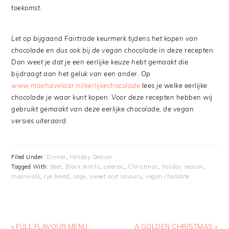
toekomst.
Let op bijgaand Fairtrade keurmerk tijdens het kopen van
chocolade en dus ook bij de vegan chocolade in deze recepten.
Dan weet je dat je een eerlijke keuze hebt gemaakt die
bijdraagt aan het geluk van een ander. Op
www.maxhavelaar.nl/eerlijkechocolade
lees je welke eerlijke
chocolade je waar kunt kopen. Voor deze recepten hebben wij
gebruikt gemaakt van deze eerlijke chocolade, de vegan
versies uiteraard.
Filed Under:
Dinner
,
Holiday Season
Tagged With:
beet
,
Black lentils
,
celeriac
,
Christmas
,
holiday season
,
moonwalk
,
rye bread
,
sage
,
sweet and savoury
,
vegan chocolate
Previous
Next
« FULL FLAVOUR MENU
A GOLDEN CHRISTMAS »