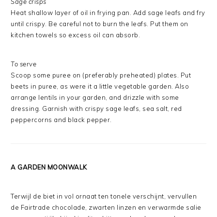
Sage crisps
Heat shallow layer of oil in frying pan. Add sage leafs and fry
until crispy. Be careful not to burn the leafs. Put them on
kitchen towels so excess oil can absorb.
To serve
Scoop some puree on (preferably preheated) plates. Put
beets in puree, as were it a little vegetable garden. Also
arrange lentils in your garden, and drizzle with some
dressing. Garnish with crispy sage leafs, sea salt, red
peppercorns and black pepper.
A GARDEN MOONWALK
Terwijl de biet in vol ornaat ten tonele verschijnt, vervullen
de Fairtrade chocolade, zwarten linzen en verwarmde salie