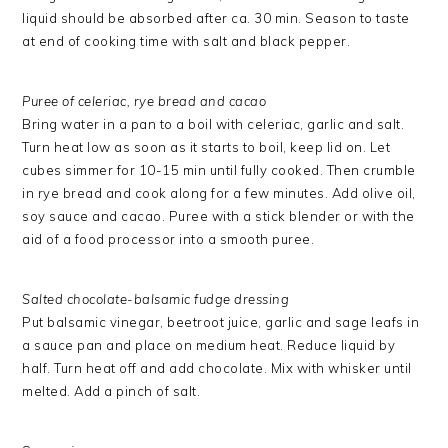
liquid should be absorbed after ca. 30 min. Season to taste
at end of cooking time with salt and black pepper.
Puree of celeriac, rye bread and cacao
Bring water in a pan to a boil with celeriac, garlic and salt.
Turn heat low as soon as it starts to boil, keep lid on. Let
cubes simmer for 10-15 min until fully cooked. Then crumble
in rye bread and cook along for a few minutes. Add olive oil,
soy sauce and cacao. Puree with a stick blender or with the
aid of a food processor into a smooth puree.
Salted chocolate-balsamic fudge dressing
Put balsamic vinegar, beetroot juice, garlic and sage leafs in
a sauce pan and place on medium heat. Reduce liquid by
half. Turn heat off and add chocolate. Mix with whisker until
melted. Add a pinch of salt.