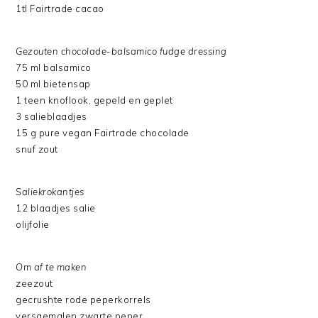
1tl Fairtrade cacao
Gezouten chocolade-balsamico fudge dressing
75 ml balsamico
50 ml bietensap
1 teen knoflook, gepeld en geplet
3 salieblaadjes
15 g pure vegan Fairtrade chocolade
snuf zout
Saliekrokantjes
12 blaadjes salie
olijfolie
Om af te maken
zeezout
gecrushte rode peperkorrels
versgemalen zwarte peper