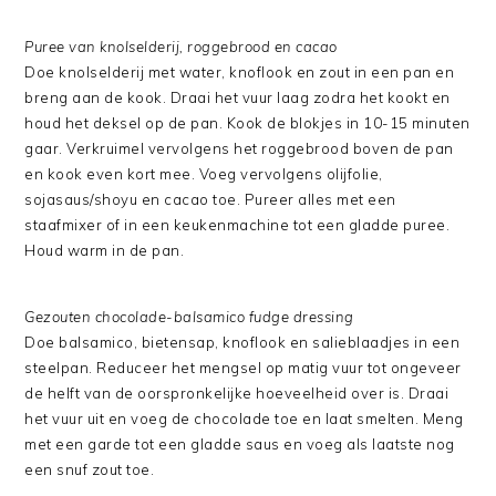
Puree van knolselderij, roggebrood en cacao
Doe knolselderij met water, knoflook en zout in een pan en
breng aan de kook. Draai het vuur laag zodra het kookt en
houd het deksel op de pan. Kook de blokjes in 10-15 minuten
gaar. Verkruimel vervolgens het roggebrood boven de pan
en kook even kort mee. Voeg vervolgens olijfolie,
sojasaus/shoyu en cacao toe. Pureer alles met een
staafmixer of in een keukenmachine tot een gladde puree.
Houd warm in de pan.
Gezouten chocolade-balsamico fudge dressing
Doe balsamico, bietensap, knoflook en salieblaadjes in een
steelpan. Reduceer het mengsel op matig vuur tot ongeveer
de helft van de oorspronkelijke hoeveelheid over is. Draai
het vuur uit en voeg de chocolade toe en laat smelten. Meng
met een garde tot een gladde saus en voeg als laatste nog
een snuf zout toe.