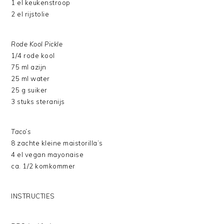
1 el keukenstroop
2 el rijstolie
Rode Kool Pickle
1/4 rode kool
75 ml azijn
25 ml water
25 g suiker
3 stuks steranijs
Taco’s
8 zachte kleine maistorilla’s
4 el vegan mayonaise
ca. 1/2 komkommer
INSTRUCTIES