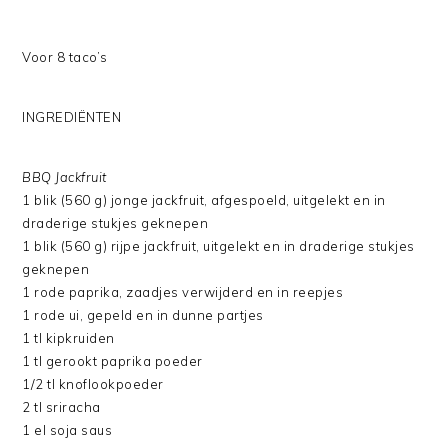
Voor 8 taco’s
INGREDIËNTEN
BBQ Jackfruit
1 blik (560 g) jonge jackfruit, afgespoeld, uitgelekt en in
draderige stukjes geknepen
1 blik (560 g) rijpe jackfruit, uitgelekt en in draderige stukjes
geknepen
1 rode paprika, zaadjes verwijderd en in reepjes
1 rode ui, gepeld en in dunne partjes
1 tl kipkruiden
1 tl gerookt paprika poeder
1/2 tl knoflookpoeder
2 tl sriracha
1 el soja saus