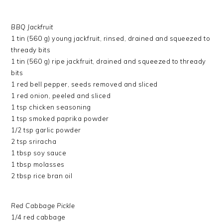
BBQ Jackfruit
1 tin (560 g) young jackfruit, rinsed, drained and squeezed to
thready bits
1 tin (560 g) ripe jackfruit, drained and squeezed to thready
bits
1 red bell pepper, seeds removed and sliced
1 red onion, peeled and sliced
1 tsp chicken seasoning
1 tsp smoked paprika powder
1/2 tsp garlic powder
2 tsp sriracha
1 tbsp soy sauce
1 tbsp molasses
2 tbsp rice bran oil
Red Cabbage Pickle
1/4 red cabbage