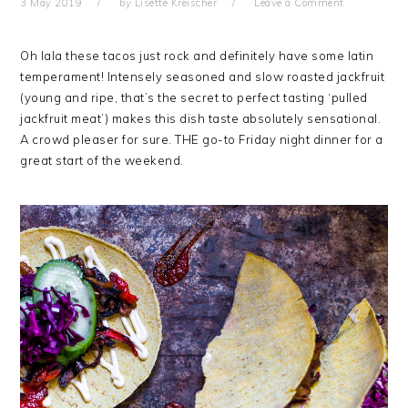
3 May 2019
by
Lisette Kreischer
Leave a Comment
Oh lala these tacos just rock and definitely have some latin
temperament! Intensely seasoned and slow roasted jackfruit
(young and ripe, that’s the secret to perfect tasting ‘pulled
jackfruit meat’) makes this dish taste absolutely sensational.
A crowd pleaser for sure. THE go-to Friday night dinner for a
great start of the weekend.