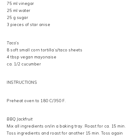
75 ml vinegar
25 ml water
25 g sugar
3 pieces of star anise
Taco’s
8 soft small corn tortilla’s/taco sheets
4 tbsp vegan mayonaise
ca. 1/2 cucumber
INSTRUCTIONS
Preheat oven to 180 C/350 F.
BBQ Jackfruit
Mix all ingredients on/in a baking tray. Roast for ca. 15 min.
Toss ingredients and roast for another 15 min. Toss again