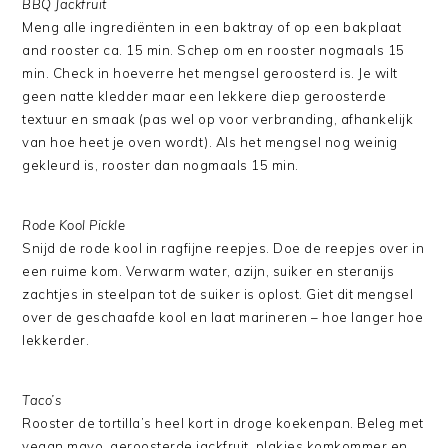
BBQ Jackfruit
Meng alle ingrediënten in een baktray of op een bakplaat
and rooster ca. 15 min. Schep om en rooster nogmaals 15
min. Check in hoeverre het mengsel geroosterd is. Je wilt
geen natte kledder maar een lekkere diep geroosterde
textuur en smaak (pas wel op voor verbranding, afhankelijk
van hoe heet je oven wordt). Als het mengsel nog weinig
gekleurd is, rooster dan nogmaals 15 min.
Rode Kool Pickle
Snijd de rode kool in ragfijne reepjes. Doe de reepjes over in
een ruime kom. Verwarm water, azijn, suiker en steranijs
zachtjes in steelpan tot de suiker is oplost. Giet dit mengsel
over de geschaafde kool en laat marineren – hoe langer hoe
lekkerder.
Taco’s
Rooster de tortilla’s heel kort in droge koekenpan. Beleg met
vegan mayo, geroosterde jackfruit, plakjes komkommer en