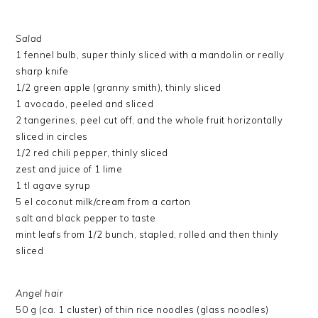
Salad
1 fennel bulb, super thinly sliced with a mandolin or really
sharp knife
1/2 green apple (granny smith), thinly sliced
1 avocado, peeled and sliced
2 tangerines, peel cut off, and the whole fruit horizontally
sliced in circles
1/2 red chili pepper, thinly sliced
zest and juice of 1 lime
1 tl agave syrup
5 el coconut milk/cream from a carton
salt and black pepper to taste
mint leafs from 1/2 bunch, stapled, rolled and then thinly
sliced
Angel hair
50 g (ca. 1 cluster) of thin rice noodles (glass noodles)