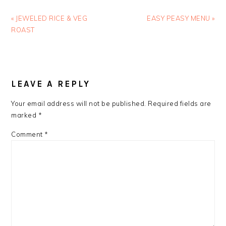
Previous
Next
« JEWELED RICE & VEG
EASY PEASY MENU »
Post:
Post:
ROAST
READER
INTERACTIONS
LEAVE A REPLY
Your email address will not be published.
Required fields are
marked
*
Comment
*