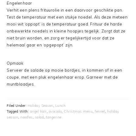
Engelenhaar
Verhit een plens frituurolie in een daarvoor geschikte pan.
Test de temperatuur met een stukje noedel. Als deze meteen
mooi wit ‘oppopt’ is de temperatuur goed. Frituur de harde
onbewerkte noedels in kleine hoopjes tegelijk. Zorgt dat ze
niet bruin worden, en zorg er tegelijkertijd voor dat ze
helemaal gaar en ‘opgepopt’ zijn.
Opmaak
Serveer de salade op mooie bordjes, in kommen of in een
coupe, met een pluk engelenhaar erop. Garneer met de
muntblaadjes.
Filed Under:
Holiday Season
,
Lunch
Tagged With:
angel hair
,
avocado
,
Christmas menu
,
fennel
,
holiday
season
,
noodles
,
salad
,
tangerine