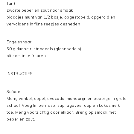
Tan)
zwarte peper en zout naar smaak
blaadjes munt van 1/2 bosje, opgestapeld, opgerold en
vervolgens in fijne reepjes gesneden
Engelenhaar
50 g dunne rijstnoedels (glasnoedels)
olie om in te frituren
INSTRUCTIES
Salade
Meng venkel, appel, avocado, mandarijn en pepertje in grote
schaal. Voeg limoenrasp, sap, agavesiroop en kokosmelk
toe. Meng voorzichtig door elkaar. Breng op smaak met
peper en zout.