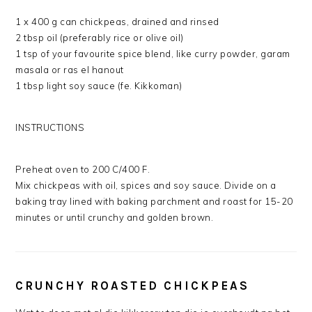
1 x 400 g can chickpeas, drained and rinsed
2 tbsp oil (preferably rice or olive oil)
1 tsp of your favourite spice blend, like curry powder, garam
masala or ras el hanout
1 tbsp light soy sauce (fe. Kikkoman)
INSTRUCTIONS
Preheat oven to 200 C/400 F.
Mix chickpeas with oil, spices and soy sauce. Divide on a
baking tray lined with baking parchment and roast for 15-20
minutes or until crunchy and golden brown.
CRUNCHY ROASTED CHICKPEAS