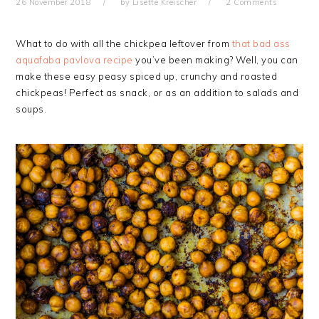
26 November 2018
by
Lisette Kreischer
2 Comments
What to do with all the chickpea leftover from
that bad ass
aquafaba pavlova recipe
you’ve been making? Well, you can
make these easy peasy spiced up, crunchy and roasted
chickpeas! Perfect as snack, or as an addition to salads and
soups.