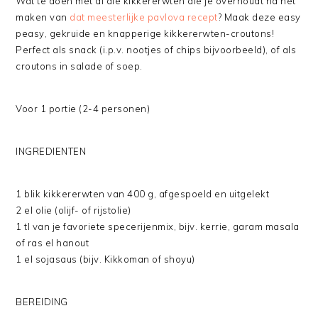
Wat te doen met al die kikkererwten die je overhoudt na het
maken van
dat meesterlijke pavlova recept
? Maak deze easy
peasy, gekruide en knapperige kikkererwten-croutons!
Perfect als snack (i.p.v. nootjes of chips bijvoorbeeld), of als
croutons in salade of soep.
Voor 1 portie (2-4 personen)
INGREDIENTEN
1 blik kikkererwten van 400 g, afgespoeld en uitgelekt
2 el olie (olijf- of rijstolie)
1 tl van je favoriete specerijenmix, bijv. kerrie, garam masala
of ras el hanout
1 el sojasaus (bijv. Kikkoman of shoyu)
BEREIDING