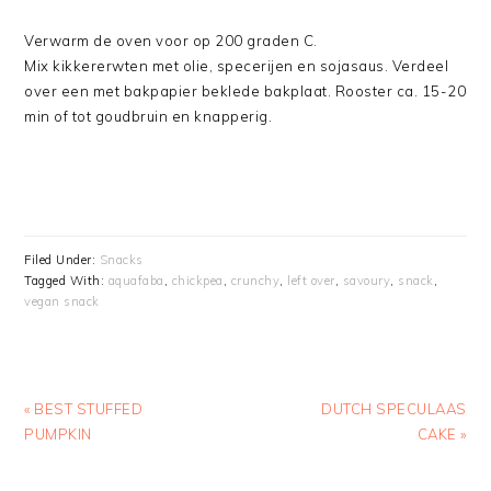
Verwarm de oven voor op 200 graden C.
Mix kikkererwten met olie, specerijen en sojasaus. Verdeel
over een met bakpapier beklede bakplaat. Rooster ca. 15-20
min of tot goudbruin en knapperig.
Filed Under:
Snacks
Tagged With:
aquafaba
,
chickpea
,
crunchy
,
left over
,
savoury
,
snack
,
vegan snack
Previous
Next
« BEST STUFFED
DUTCH SPECULAAS
Post:
Post:
PUMPKIN
CAKE »