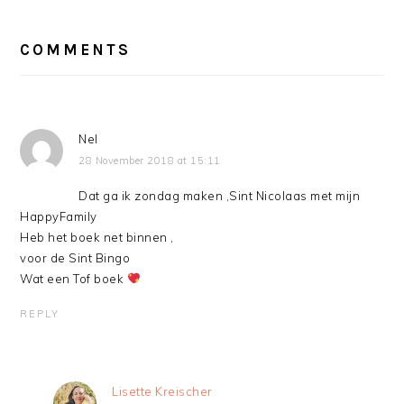
READER
INTERACTIONS
COMMENTS
Nel
28 November 2018 at 15:11
Dat ga ik zondag maken ,Sint Nicolaas met mijn
HappyFamily
Heb het boek net binnen ,
voor de Sint Bingo
Wat een Tof boek
REPLY
Lisette Kreischer