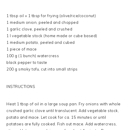
1 tbsp oil + 1 tbsp for frying (olive/rice/coconut)
1 medium onion, peeled and chopped
1 garlic clove, peeled and crushed
1 l vegetable stock (home made or cube based)
1 medium potato, peeled and cubed
1 piece of mace
100 g (1 bunch) watercress
black pepper to taste
200 g smoky tofu, cut into small strips
INSTRUCTIONS
Heat 1 tbsp of oil in a large soup pan. Fry onions with whole
crushed garlic clove until translucent. Add vegetable stock,
potato and mace. Let cook for ca. 15 minutes or until
potatoes are fully cooked. Fish out mace. Add watercress,