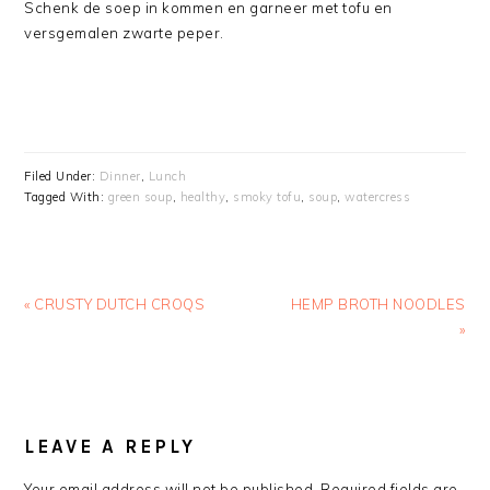
Schenk de soep in kommen en garneer met tofu en
versgemalen zwarte peper.
Filed Under:
Dinner
,
Lunch
Tagged With:
green soup
,
healthy
,
smoky tofu
,
soup
,
watercress
Previous
Next
« CRUSTY DUTCH CROQS
HEMP BROTH NOODLES
Post:
Post:
»
READER
INTERACTIONS
LEAVE A REPLY
Your email address will not be published.
Required fields are