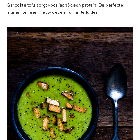
Gerookte tofu zorgt voor
lean&clean protein
. De perfecte
manier om een nieuw decennium in te luiden!