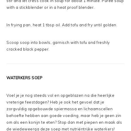
stir and let cress cook in soup for about 1 minute. Puree soup
with a stickblender or in a heat proof blender.
In frying pan, heat 1 tbsp oil. Add tofu and fry until golden.
Scoop soop into bowls, garnisch with tofu and freshly
cracked black pepper.
WATERKERS SOEP
Voel je je nog steeds vol en opgeblazen na die heerlijke
vreterige feestdagen? Heb je ook het gevoel dat je
zorgvuldig opgebouwde spiermassa en lichaamscellen
behoefte hebben aan goede voeding, maar heb je geen zin
om als een konijn te eten? Stop dan met piepen en maak als
de wiedeweerga deze soep met nutriëntrijke waterkers!