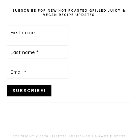
SUBSCRIBE FOR NEW HOT ROASTED GRILLED JUICY &
VEGAN RECIPE UPDATES
First
name
Last
name
*
Email
*
COPYRIGHT © 2026 ·
LISETTE KREISCHER
& MAARTJE BORST