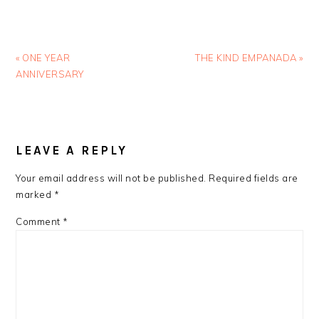
Previous
Next
« ONE YEAR
THE KIND EMPANADA »
Post:
Post:
ANNIVERSARY
READER
INTERACTIONS
LEAVE A REPLY
Your email address will not be published.
Required fields are
marked
*
Comment
*