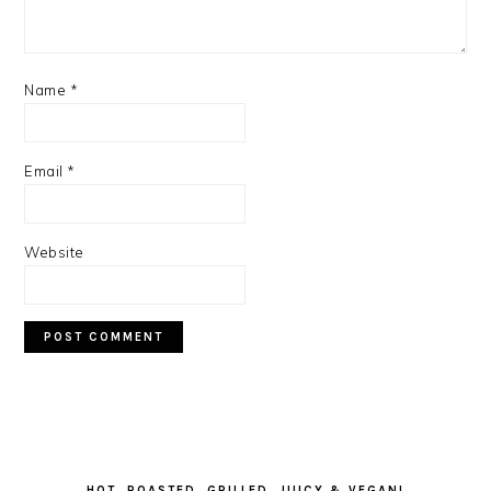
Name
*
Email
*
Website
PRIMARY
SIDEBAR
HOT, ROASTED, GRILLED, JUICY & VEGAN!