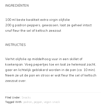
INGREDIËNTEN
100 ml beste kwaliteit extra virgin olijfolie
200 g padron peppers, gewassen, laat ze geheel intact
snuf fleur the sel of keltisch zeezout
INSTRUCTIES
Verhit olijfolie op middelhoog vuur in een skillet of
koekenpan. Voeg pepertjes toe en laat ze helemaal zacht,
gaar en lichtelijk geblakerd worden in de pan (ca. 10 min).
Neem ze uit de pan en strooi er wat fleur the sel of keltisch
zeezout over.
Filed Under:
Snacks
Tagged With:
padron
,
pepper
,
vegan snack