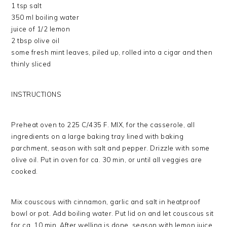
1 tsp salt
350 ml boiling water
juice of 1/2 lemon
2 tbsp olive oil
some fresh mint leaves, piled up, rolled into a cigar and then
thinly sliced
INSTRUCTIONS
Preheat oven to 225 C/435 F. MIX, for the casserole, all
ingredients on a large baking tray lined with baking
parchment, season with salt and pepper. Drizzle with some
olive oil. Put in oven for ca. 30 min, or until all veggies are
cooked.
Mix couscous with cinnamon, garlic and salt in heatproof
bowl or pot. Add boiling water. Put lid on and let couscous sit
for ca. 10 min. After welling is done, season with lemon juice,