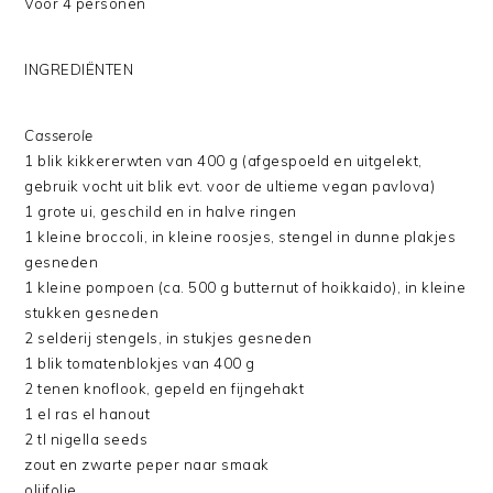
Voor 4 personen
INGREDIËNTEN
Casserole
1 blik kikkererwten van 400 g (afgespoeld en uitgelekt,
gebruik vocht uit blik evt. voor de ultieme vegan pavlova)
1 grote ui, geschild en in halve ringen
1 kleine broccoli, in kleine roosjes, stengel in dunne plakjes
gesneden
1 kleine pompoen (ca. 500 g butternut of hoikkaido), in kleine
stukken gesneden
2 selderij stengels, in stukjes gesneden
1 blik tomatenblokjes van 400 g
2 tenen knoflook, gepeld en fijngehakt
1 el ras el hanout
2 tl nigella seeds
zout en zwarte peper naar smaak
olijfolie