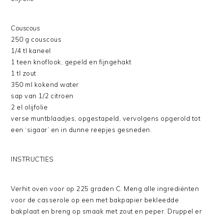
Couscous
250 g couscous
1/4 tl kaneel
1 teen knoflook, gepeld en fijngehakt
1 tl zout
350 ml kokend water
sap van 1/2 citroen
2 el olijfolie
verse muntblaadjes, opgestapeld, vervolgens opgerold tot
een ‘sigaar’ en in dunne reepjes gesneden.
INSTRUCTIES
Verhit oven voor op 225 graden C. Meng alle ingrediënten
voor de casserole op een met bakpapier bekleedde
bakplaat en breng op smaak met zout en peper. Druppel er