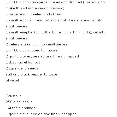
1 x 400 g can chickpeas, rinsed and drained (use liquid to
make this ultimate vegan pavlova)
1 large onion, peeled and sliced
1 small broccoli, head cut into small florets, stem cut into
small pieces
1 small pumpkin (ca. 500 g butternut or hoikkaido), cut into
small pieces
2 celery stalks, cut into small pieces
1 x 400 g can cubed tomatoes
2 garlic gloves, peeled and finely chopped
1 tbsp ras el hanout
2 tsp nigella seeds
salt and black pepper to taste
olive oil
Couscous
250 g couscous
1/4 tsp cinnamon
1 garlic clove, peeled and finely chopped