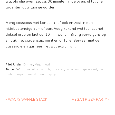
wat olijfolie over. Zet ca. 30 minuten in de oven, of tot alle
groenten gaar zijn geworden.
Meng couscous met kaneel, knoflook en zout in een
hittebestendige kom of pan. Voeg kokend wat toe, zet het
deksel erop en laat ca. 10 min wellen. Breng vervolgens op
smaak met citroensap, munt en olijfolie. Serveer met de
casserole en garneer met wat extra munt.
Filed Under:
Dinner
,
Vegan food
Tagged With:
broccoli
,
cassarole
,
chickpea
,
couscous
,
nigella seed
,
oven
dish
,
pumpkin
,
ras el hanout
,
spicy
Previous
Next
« WACKY WAFFLE STACK
VEGAN PIZZA PARTY »
Post:
Post: