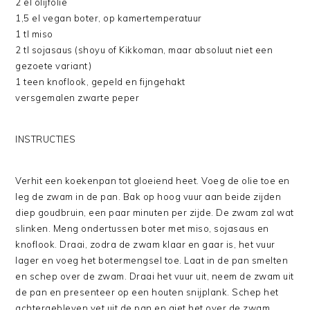
2 el olijfolie
1,5 el vegan boter, op kamertemperatuur
1 tl miso
2 tl sojasaus (shoyu of Kikkoman, maar absoluut niet een
gezoete variant)
1 teen knoflook, gepeld en fijngehakt
versgemalen zwarte peper
INSTRUCTIES
Verhit een koekenpan tot gloeiend heet. Voeg de olie toe en
leg de zwam in de pan. Bak op hoog vuur aan beide zijden
diep goudbruin, een paar minuten per zijde. De zwam zal wat
slinken. Meng ondertussen boter met miso, sojasaus en
knoflook. Draai, zodra de zwam klaar en gaar is, het vuur
lager en voeg het botermengsel toe. Laat in de pan smelten
en schep over de zwam. Draai het vuur uit, neem de zwam uit
de pan en presenteer op een houten snijplank. Schep het
achtergebleven vet uit de pan en giet het over de zwam.