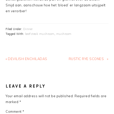
Snijd aan, aanschouw hoe het ‘bloed’ er langzaam uitsijpelt
en verorber!
Filed Under:
Dinner
Tagged With:
beefsteak mushroom
,
mushroom
Previous
Next
« DEVILISH ENCHILADAS
RUSTIC RYE SCONES »
Post:
Post:
READER
INTERACTIONS
LEAVE A REPLY
Your email address will not be published.
Required fields are
marked
*
Comment
*