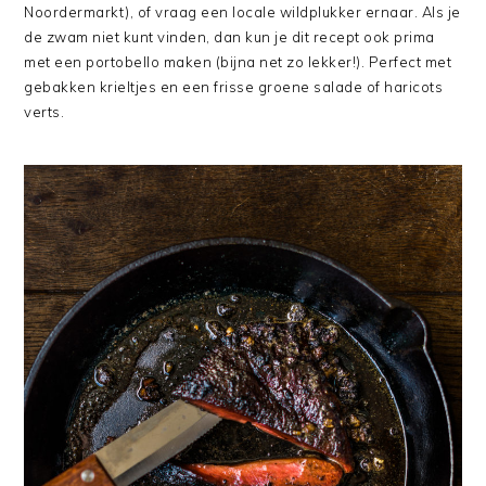
Noordermarkt), of vraag een locale wildplukker ernaar. Als je
de zwam niet kunt vinden, dan kun je dit recept ook prima
met een portobello maken (bijna net zo lekker!). Perfect met
gebakken krieltjes en een frisse groene salade of haricots
verts.