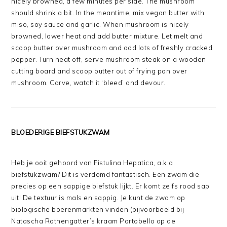
nicely browned, a few minutes per side. The mushroom
should shrink a bit. In the meantime, mix vegan butter with
miso, soy sauce and garlic. When mushroom is nicely
browned, lower heat and add butter mixture. Let melt and
scoop butter over mushroom and add lots of freshly cracked
pepper. Turn heat off, serve mushroom steak on a wooden
cutting board and scoop butter out of frying pan over
mushroom. Carve, watch it ‘bleed’ and devour.
BLOEDERIGE BIEFSTUKZWAM
Heb je ooit gehoord van Fistulina Hepatica, a.k.a.
biefstukzwam? Dit is verdomd fantastisch. Een zwam die
precies op een sappige biefstuk lijkt. Er komt zelfs rood sap
uit! De textuur is mals en sappig. Je kunt de zwam op
biologische boerenmarkten vinden (bijvoorbeeld bij
Natascha Rothengatter’s kraam Portobello op de