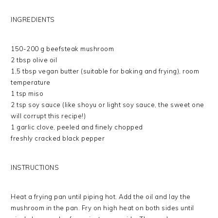
INGREDIENTS
150-200 g beefsteak mushroom
2 tbsp olive oil
1,5 tbsp vegan butter (suitable for baking and frying), room
temperature
1 tsp miso
2 tsp soy sauce (like shoyu or light soy sauce, the sweet one
will corrupt this recipe!)
1 garlic clove, peeled and finely chopped
freshly cracked black pepper
INSTRUCTIONS
Heat a frying pan until piping hot. Add the oil and lay the
mushroom in the pan. Fry on high heat on both sides until